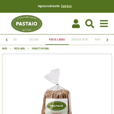
Cambiar
Ingresa tu dirección
LASAGNA
SALSAS
PASTA LARGA
PASTAIO MINI
PASTA CORTA
INICIO
>
PASTA LARGA
>
SPAGHETTI INTEGRAL