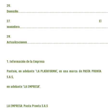
26.
Domicilio............................................................................................................................
27. El
monedero...........................................................................................................................
28.
Actualizaciones.................................................................................................................
1. Información de la Empresa
Pastaio, en adelante ‘LA PLATAFORMA’, es una marca de PASTA PRONTA
S.A.S,
en adelante ‘LA EMPRESA’.
LA EMPRESA: Pasta Pronta S.A.S