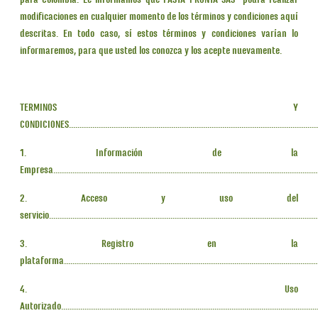
para Colombia. Le informamos que PASTA PRONTA SAS- podrá realizar
modificaciones en cualquier momento de los términos y condiciones aquí
descritas. En todo caso, sí estos términos y condiciones varían lo
informaremos, para que usted los conozca y los acepte nuevamente.
TERMINOS Y
CONDICIONES......................................................................................................................
1. Información de la
Empresa............................................................................................................................
2. Acceso y uso del
servicio.............................................................................................................................
3. Registro en la
plataforma........................................................................................................................
4. Uso
Autorizado.........................................................................................................................