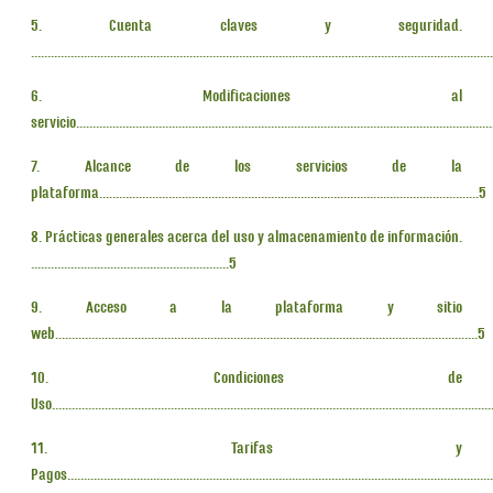
5. Cuenta claves y seguridad.
..........................................................................................................................................
6. Modificaciones al
servicio.............................................................................................................................
7. Alcance de los servicios de la
plataforma...................................................................................................................5
8. Prácticas generales acerca del uso y almacenamiento de información.
............................................................5
9. Acceso a la plataforma y sitio
web................................................................................................................................5
10. Condiciones de
Uso....................................................................................................................................
11. Tarifas y
Pagos.................................................................................................................................